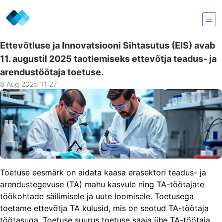
Ettevõtluse ja Innovatsiooni Sihtasutus (EIS) avab
11. augustil 2025 taotlemiseks ettevõtja teadus- ja
arendustöötaja toetuse.
8 Aug 2025 11:27
Toetuse eesmärk on aidata kaasa erasektori teadus- ja
arendustegevuse (TA) mahu kasvule ning TA-töötajate
töökohtade säilimisele ja uute loomisele. Toetusega
toetame ettevõtja TA kulusid, mis on seotud TA-töötaja
töötasuga. Toetuse suurus toetuse saaja ühe TA-töötaja