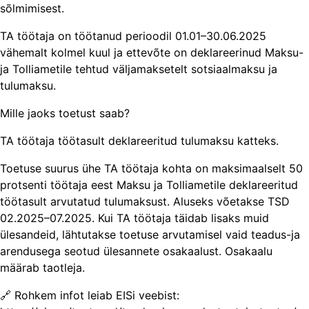
sõlmimisest.
TA töötaja on töötanud perioodil 01.01–30.06.2025
vähemalt kolmel kuul ja ettevõte on deklareerinud Maksu-
ja Tolliametile tehtud väljamaksetelt sotsiaalmaksu ja
tulumaksu.
Mille jaoks toetust saab?
TA töötaja töötasult deklareeritud tulumaksu katteks.
Toetuse suurus ühe TA töötaja kohta on maksimaalselt 50
protsenti töötaja eest Maksu ja Tolliametile deklareeritud
töötasult arvutatud tulumaksust. Aluseks võetakse TSD
02.2025–07.2025. Kui TA töötaja täidab lisaks muid
ülesandeid, lähtutakse toetuse arvutamisel vaid teadus-ja
arendusega seotud ülesannete osakaalust. Osakaalu
määrab taotleja.
🔗 Rohkem infot leiab EISi veebist: