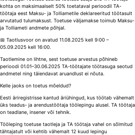
kohta on maksimaalselt 50% toetataval perioodil TA-
töötaja eest Maksu- ja Tolliametile deklareeritud töötasult
arvutatud tulumaksust. Toetuse väljamakse toimub Maksu-​
ja Tolliameti andmete põhjal.
📅 Taotlusvoor on avatud 11.08.2025 kell 9:00 –
05.09.2025 kell 16:00.
Taotlemine on lihtne, sest toetuse arvestus põhineb
perioodi 01.01–30.06.2025 TA-töötajate töötasuga seotud
andmetel ning täiendavat aruandlust ei nõuta.
Kelle jaoks on toetus mõeldud?
Eesti äriregistrisse kantud äriühingud, kus töötab vähemalt
üks teadus- ja arendustöötaja töölepingu alusel. TA töötaja
on teadlane, insener või tehnik.
Tööleping toetuse taotleja ja TA töötaja vahel on sõlmitud
tähtajatult või kehtib vähemalt 12 kuud lepingu